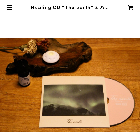
Healing CD "The earth" & ハン
ドパンアロマストーン & アロマオイル
の3点セット | ハンドパン奏者「峯モト
タカオ」CDショップ